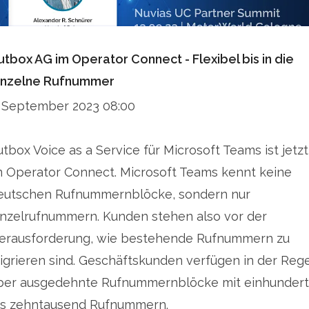
utbox AG im Operator Connect - Flexibel bis in die
inzelne Rufnummer
. September 2023 08:00
utbox Voice as a Service für Microsoft Teams ist jetzt
m Operator Connect. Microsoft Teams kennt keine
eutschen Rufnummernblöcke, sondern nur
inzelrufnummern. Kunden stehen also vor der
erausforderung, wie bestehende Rufnummern zu
igrieren sind. Geschäftskunden verfügen in der Rege
ber ausgedehnte Rufnummernblöcke mit einhundert
is zehntausend Rufnummern.