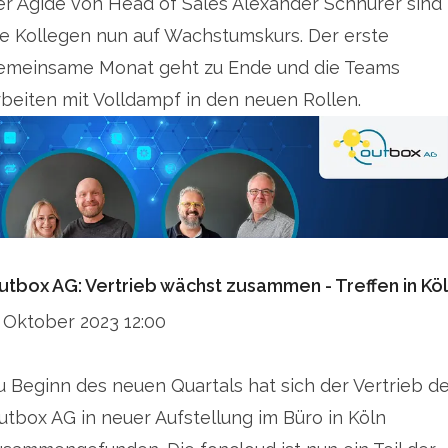
er Ägide von Head of Sales Alexander Schnürer sind
ie Kollegen nun auf Wachstumskurs. Der erste
emeinsame Monat geht zu Ende und die Teams
rbeiten mit Volldampf in den neuen Rollen.
utbox AG: Vertrieb wächst zusammen - Treffen in Kö
. Oktober 2023 12:00
u Beginn des neuen Quartals hat sich der Vertrieb d
utbox AG in neuer Aufstellung im Büro in Köln