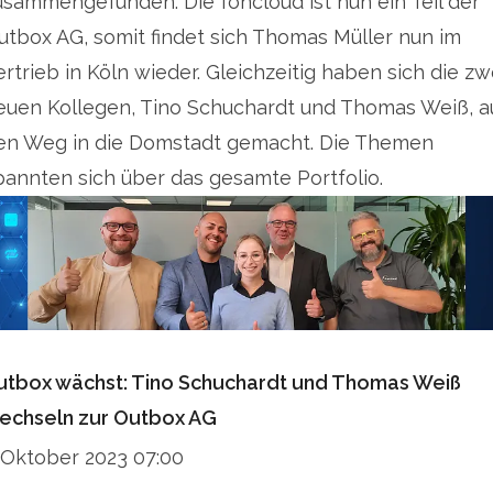
usammengefunden. Die foncloud ist nun ein Teil der
utbox AG, somit findet sich Thomas Müller nun im
ertrieb in Köln wieder. Gleichzeitig haben sich die zw
euen Kollegen, Tino Schuchardt und Thomas Weiß, a
en Weg in die Domstadt gemacht. Die Themen
pannten sich über das gesamte Portfolio.
utbox wächst: Tino Schuchardt und Thomas Weiß
echseln zur Outbox AG
. Oktober 2023 07:00