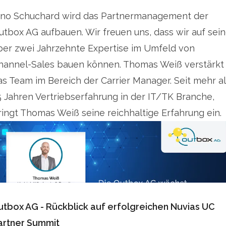
ino Schuchard wird das Partnermanagement der
utbox AG aufbauen. Wir freuen uns, dass wir auf sei
ber zwei Jahrzehnte Expertise im Umfeld von
hannel-Sales bauen können. Thomas Weiß verstärkt
as Team im Bereich der Carrier Manager. Seit mehr a
5 Jahren Vertriebserfahrung in der IT/TK Branche,
ringt Thomas Weiß seine reichhaltige Erfahrung ein.
utbox AG - Rückblick auf erfolgreichen Nuvias UC
artner Summit