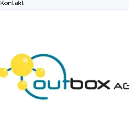
Kontakt
als Drehscheibe für alle Anforderungen am
Voice-Markt bereit. Von Anbieterwechsel und
Portierung bis hin zu Telefonbucheintragung
und TR-Notruf 2.0 ist alles abgebildet. Die
Carrier Grade Voice-Plattform transportiert
zuverlässig mehrere Milliarden Minuten pro Jahr
und skaliert dynamisch mit dem Wachstum der
Kunden: Alle Vorleistungsprodukte für die
Sprach-Telefonie-Lösung kommen aus einer
Hand.
Mit dem Produkt
outbox Security Services
, kurz
oSecS
,
konnten wir die Anforderungen aus dem
TKG, dem TTDSG und der TR TKÜV bündeln. Die