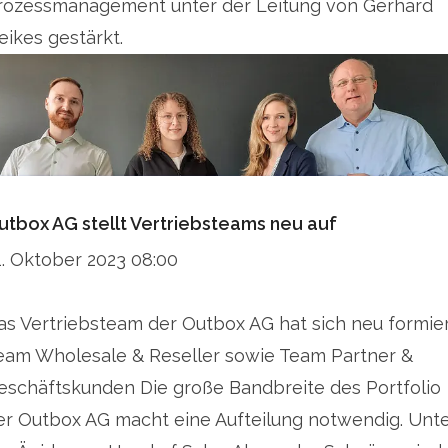
rozessmanagement unter der Leitung von Gerhard
eikes gestärkt.
utbox AG stellt Vertriebsteams neu auf
1. Oktober 2023 08:00
as Vertriebsteam der Outbox AG hat sich neu formier
eam Wholesale & Reseller sowie Team Partner &
eschäftskunden Die große Bandbreite des Portfolio
er Outbox AG macht eine Aufteilung notwendig. Unt