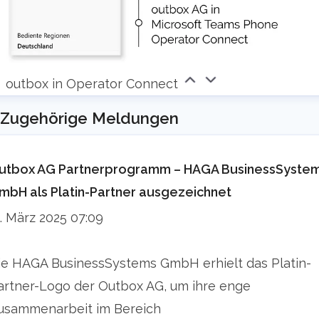
About outbox AG:
Based in Cologne, Germany, outbox AG has
been building and operating software-based
outbox in Operator Connect
solutions around the needs of telecom
Zugehörige Meldungen
providers on their own NGN network for over 15
years. We focus specifically on the inter-carrier,
utbox AG Partnerprogramm – HAGA BusinessSyste
reseller and B2B business. The focus of our
mbH als Platin-Partner ausgezeichnet
solutions is on scalable automation and user-
1. März 2025 07:09
friendliness.
ie HAGA BusinessSystems GmbH erhielt das Platin-
The intensive focus on Voice-over-IP products
artner-Logo der Outbox AG, um ihre enge
in the wholesale area quickly made outbox AG a
usammenarbeit im Bereich
specialist in this field. Due to the continuous