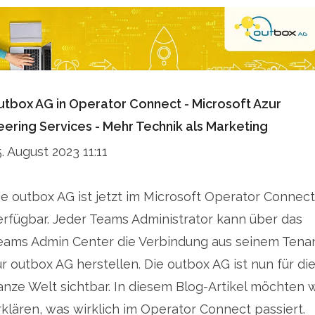
utbox AG in Operator Connect - Microsoft Azur
eering Services - Mehr Technik als Marketing
5. August 2023 11:11
ie outbox AG ist jetzt im Microsoft Operator Connect
erfügbar. Jeder Teams Administrator kann über das
eams Admin Center die Verbindung aus seinem Tena
ur outbox AG herstellen. Die outbox AG ist nun für di
anze Welt sichtbar. In diesem Blog-Artikel möchten w
rklären, was wirklich im Operator Connect passiert.