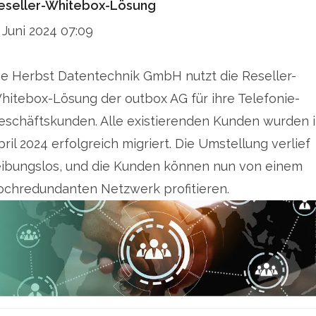
eseller-Whitebox-Lösung
network carriers, public utilities, resellers and
. Juni 2024 07:09
IT/telecom system houses. We provide fiber-
optic network operators with voice services for
ie Herbst Datentechnik GmbH nutzt die Reseller-
the last mile. Our expertise helps international
hitebox-Lösung der outbox AG für ihre Telefonie-
carriers to survive in the German voice market.
eschäftskunden. Alle existierenden Kunden wurden 
pril 2024 erfolgreich migriert. Die Umstellung verlief
For more information, visit www.outbox.de.
eibungslos, und die Kunden können nun von einem
ochredundanten Netzwerk profitieren.