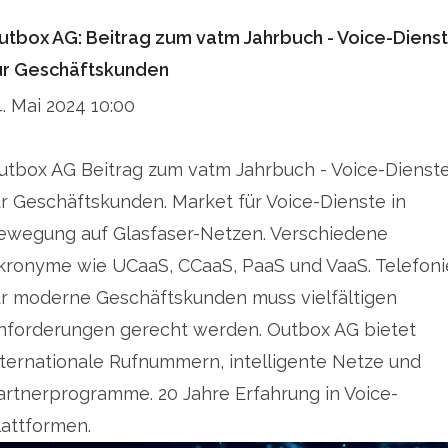
utbox AG: Beitrag zum vatm Jahrbuch - Voice-Diens
ür Geschäftskunden
4. Mai 2024 10:00
utbox AG Beitrag zum vatm Jahrbuch - Voice-Dienst
ür Geschäftskunden. Market für Voice-Dienste in
ewegung auf Glasfaser-Netzen. Verschiedene
kronyme wie UCaaS, CCaaS, PaaS und VaaS. Telefoni
ür moderne Geschäftskunden muss vielfältigen
nforderungen gerecht werden. Outbox AG bietet
nternationale Rufnummern, intelligente Netze und
artnerprogramme. 20 Jahre Erfahrung in Voice-
lattformen.