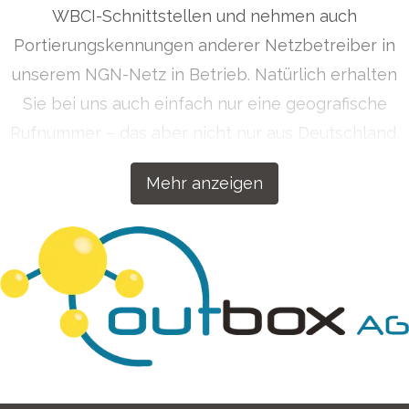
WBCI-Schnittstellen und nehmen auch
Portierungskennungen anderer Netzbetreiber in
unserem NGN-Netz in Betrieb. Natürlich erhalten
Sie bei uns auch einfach nur eine geografische
Rufnummer – das aber nicht nur aus Deutschland,
sondern auf Wunsch auch aus über 50 Ländern
Mehr anzeigen
weltweit. Getreu dem Motto „Wenn wir etwas
machen, dann machen wir es richtig!“ haben wir
unsere Kommunikationslösungen für Ihren Erfolg
konzipiert.