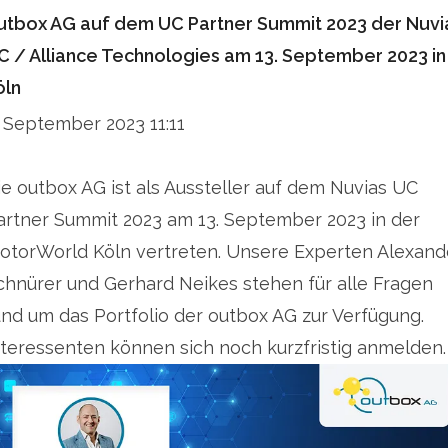
utbox AG auf dem UC Partner Summit 2023 der Nuvi
C / Alliance Technologies am 13. September 2023 in
öln
. September 2023 11:11
ie outbox AG ist als Aussteller auf dem Nuvias UC
artner Summit 2023 am 13. September 2023 in der
otorWorld Köln vertreten. Unsere Experten Alexand
chnürer und Gerhard Neikes stehen für alle Fragen
und um das Portfolio der outbox AG zur Verfügung.
nteressenten können sich noch kurzfristig anmelden.