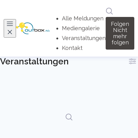
Im Newsro
Alle Meldungen
Folgen
Mediengalerie
Nicht
mehr
Veranstaltungen
(current)
folgen
Kontakt
Veranstaltungen