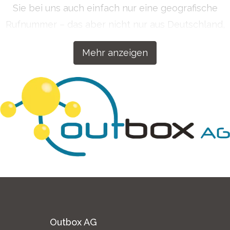
Sie bei uns auch einfach nur eine geografische
Rufnummer – das aber nicht nur aus Deutschland,
sondern auf Wunsch auch aus über 50 Ländern
Mehr anzeigen
weltweit. Getreu dem Motto „Wenn wir etwas
machen, dann machen wir es richtig!“ haben wir
unsere Kommunikationslösungen für Ihren Erfolg
konzipiert.
Outbox AG