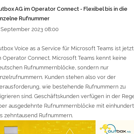
utbox AG im Operator Connect - Flexibel bis in die
inzelne Rufnummer
. September 2023 08:00
utbox Voice as a Service für Microsoft Teams ist jetzt
m Operator Connect. Microsoft Teams kennt keine
eutschen Rufnummernblöcke, sondern nur
inzelrufnummern. Kunden stehen also vor der
erausforderung, wie bestehende Rufnummern zu
igrieren sind. Geschäftskunden verfügen in der Rege
ber ausgedehnte Rufnummernblöcke mit einhundert
is zehntausend Rufnummern.