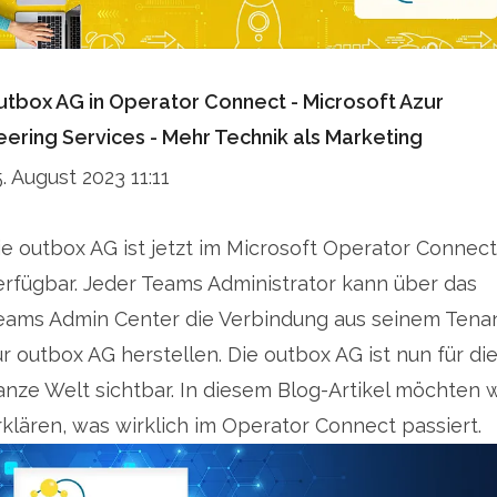
utbox AG in Operator Connect - Microsoft Azur
eering Services - Mehr Technik als Marketing
5. August 2023 11:11
ie outbox AG ist jetzt im Microsoft Operator Connect
erfügbar. Jeder Teams Administrator kann über das
eams Admin Center die Verbindung aus seinem Tena
ur outbox AG herstellen. Die outbox AG ist nun für di
anze Welt sichtbar. In diesem Blog-Artikel möchten w
rklären, was wirklich im Operator Connect passiert.