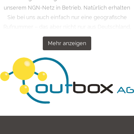
unserem NGN-Netz in Betrieb. Natürlich erhalten
Sie bei uns auch einfach nur eine geografische
Rufnummer – das aber nicht nur aus Deutschland,
sondern auf Wunsch auch aus über 50 Ländern
Mehr anzeigen
weltweit. Getreu dem Motto „Wenn wir etwas
machen, dann machen wir es richtig!“ haben wir
unsere Kommunikationslösungen für Ihren Erfolg
konzipiert.