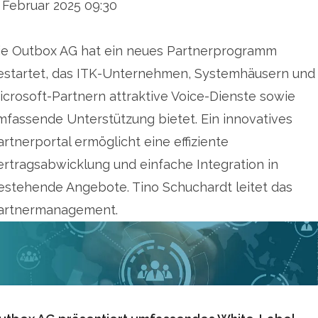
. Februar 2025 09:30
carriers to survive in the German voice market.
ie Outbox AG hat ein neues Partnerprogramm
For more information, visit www.outbox.de.
estartet, das ITK-Unternehmen, Systemhäusern und
icrosoft-Partnern attraktive Voice-Dienste sowie
mfassende Unterstützung bietet. Ein innovatives
artnerportal ermöglicht eine effiziente
ertragsabwicklung und einfache Integration in
estehende Angebote. Tino Schuchardt leitet das
artnermanagement.