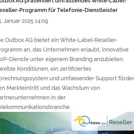
utbox AG präsentiert umfassendes White-Label-
eseller-Programm für Telefonie-Dienstleister
4. Januar 2025 14:09
ie Outbox AG bietet ein White-Label-Reseller-
rogramm an, das Unternehmen erlaubt, innovative
oIP-Dienste unter eigenem Branding anzubieten.
lexible Konditionen, ein zertifiziertes
brechnungssystem und umfassender Support förde
en Markteintritt und das Wachstum von
artnerunternehmen in der
elekommunikationsbranche.