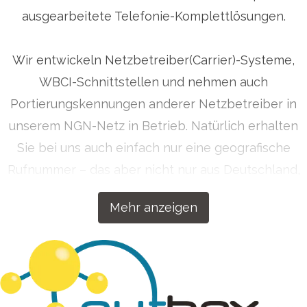
ausgearbeitete Telefonie-Komplettlösungen.
Wir entwickeln Netzbetreiber(Carrier)-Systeme,
WBCI-Schnittstellen und nehmen auch
Portierungskennungen anderer Netzbetreiber in
unserem NGN-Netz in Betrieb. Natürlich erhalten
Sie bei uns auch einfach nur eine geografische
Rufnummer – das aber nicht nur aus Deutschland,
sondern auf Wunsch auch aus über 50 Ländern
Mehr anzeigen
weltweit. Getreu dem Motto „Wenn wir etwas
machen, dann machen wir es richtig!“ haben wir
unsere Kommunikationslösungen für Ihren Erfolg
konzipiert.