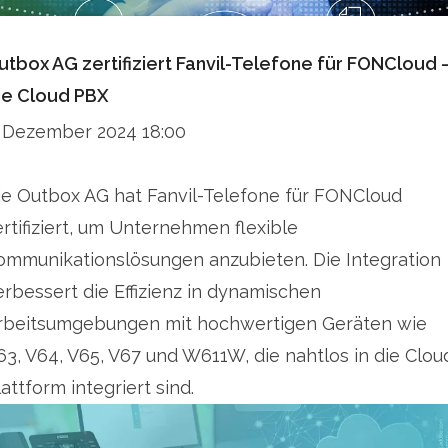
utbox AG zertifiziert Fanvil-Telefone für FONCloud 
ie Cloud PBX
. Dezember 2024 18:00
ie Outbox AG hat Fanvil-Telefone für FONCloud
ertifiziert, um Unternehmen flexible
ommunikationslösungen anzubieten. Die Integration
erbessert die Effizienz in dynamischen
rbeitsumgebungen mit hochwertigen Geräten wie
63, V64, V65, V67 und W611W, die nahtlos in die Clou
lattform integriert sind.