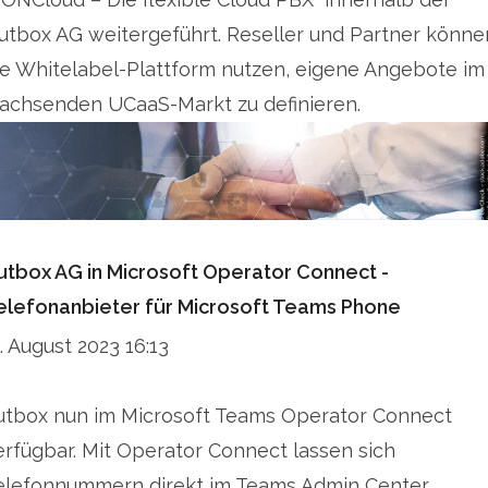
utbox AG weitergeführt. Reseller und Partner könne
ie Whitelabel-Plattform nutzen, eigene Angebote im
achsenden UCaaS-Markt zu definieren.
utbox AG in Microsoft Operator Connect -
elefonanbieter für Microsoft Teams Phone
1. August 2023 16:13
utbox nun im Microsoft Teams Operator Connect
erfügbar. Mit Operator Connect lassen sich
elefonnummern direkt im Teams Admin Center