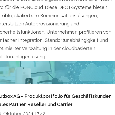
off our portfolio.
ro für die FONCloud. Diese DECT-Systeme bieten
lexible, skalierbare Kommunikationslösungen,
Our customers include well-known fixed
nterstützen Autoprovisionierung und
network carriers, public utilities, resellers and
icherheitsfunktionen. Unternehmen profitieren von
IT/telecom system houses. We provide fiber-
infacher Integration, Standortunabhängigkeit und
optic network operators with voice services for
ptimierter Verwaltung in der cloudbasierten
the last mile. Our expertise helps international
elefonanlagenlösung.
carriers to survive in the German voice market.
For more information, visit www.outbox.de.
utbox AG – Produktportfolio für Geschäftskunden,
ales Partner, Reseller und Carrier
0. Oktober 2024 17:42