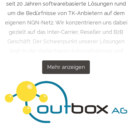
seit 20 Jahren softwarebasierte Lösungen rund
um die Bedürfnisse von TK-Anbietern auf dem
eigenen NGN-Netz. Wir konzentrieren uns dabei
gezielt auf das Inter-Carrier, Reseller und B2B
Geschäft. Der Schwerpunkt unserer Lösungen
liegt in der skalierbaren Automatisierung und
Bedienerfreundlichkeit.
Mehr anzeigen
Der intensive Fokus auf Voice-over-IP-Produkte im
Wholesale-Bereich machte die outbox AG schnell zu
einem Spezialisten auf diesem Gebiet. Durch die
kontinuierliche Weiterentwicklung der Produkte und
Services bietet die outbox AG auch Voice-over-IP-
Lösungen für Unternehmen an. Die Produktpalette der
outbox AG umfasst zusätzlich die Bereitstellung von
Rufnummern aus allen 5204 deutschen
Vorwahlgebieten auf der eigenen Portierungskennung