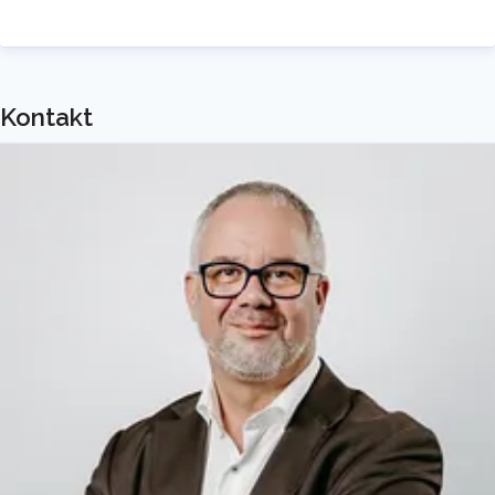
sowie Servicerufnummern und internationalen
Rufnummern aus über 30 Ländern weltweit.
Die hier verwendete
White-Label-Lösung
steht
Kontakt
als Drehscheibe für alle Anforderungen am
Voice-Markt bereit. Von Anbieterwechsel und
Portierung bis hin zu Telefonbucheintragung
und TR-Notruf 2.0 ist alles abgebildet. Die
Carrier Grade Voice-Plattform transportiert
zuverlässig mehrere Milliarden Minuten pro Jahr
und skaliert dynamisch mit dem Wachstum der
Kunden: Alle Vorleistungsprodukte für die
Sprach-Telefonie-Lösung kommen aus einer
Hand.