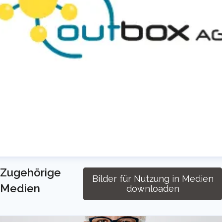
Weitere Informationen unter
www.outbox.de
.
About outbox AG:
Based in Cologne, Germany, outbox AG has
been building and operating software-based
solutions around the needs of telecom
providers on their own NGN network for 20
years. We focus specifically on the inter-carrier,
ress Room @ outbox
reseller and B2B business. The focus of our
Zugehörige
Bilder für Nutzung in Medien
ressekontakt
Presse Anfragen
info@outbox.de
solutions is on scalable automation and user-
Medien
downloaden
4922363030
friendliness.
ontakt