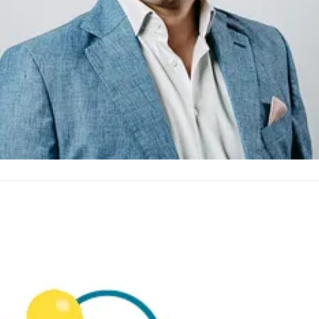
oIS
, ergänzt unser Portfolio um neue
Komponenten im Bereich Automatic Call
Distribution (ACD) und Intelligente Netze (IN). Es
eröffnen sich neue Möglichkeiten der API-
Basierten Voice-Kommunikation. Unsere
Voice
as a Service Lösungen
für Microsoft Teams und
Zoom runden unser Portfolio ab.
lexander R. Schnürer
Zu unseren Kunden zählen namhafte Festnetz-
ead of Sales
Vertriebsleiter
sales@outbox.de
0800
Carrier, Stadtwerke, Reseller und IT-/TK-
8826924
Systemhäuser. Glasfaser-Netzbetreibern liefern
lexander Schnürer bei LinkedIN
wir die Voice-Dienste für die letzte Meile.
Unsere Expertise hilft internationalen Carriern
im deutschen Voice-Markt zu bestehen.