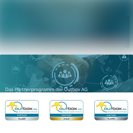
Im Newsro
Alle Meldungen
Folgen
Mediengalerie
Nicht
mehr
Veranstaltungen
folgen
Kontakt