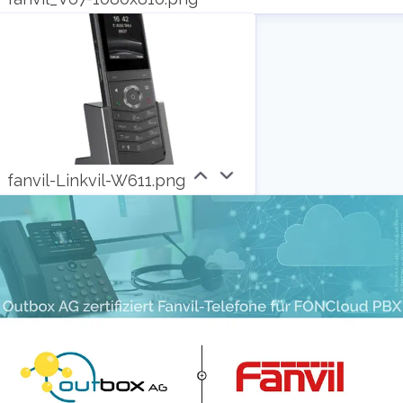
The white label solution used here is available
as a hub for all voice market requirements. From
carrier switching and porting to directory entry
and TR emergency call 2.0, everything is
mapped. The carrier-grade voice platform
reliably transports billions of minutes per year
fanvil-Linkvil-W611.png
and scales dynamically as customers grow: All
wholesale products for the voice telephony
solution come from a single source.
With the outbox Security Services product,
oSecS for short, we were able to bundle the
requirements from the TKG, the TTDSG and the
TR TKÜV. The security-relevant components of