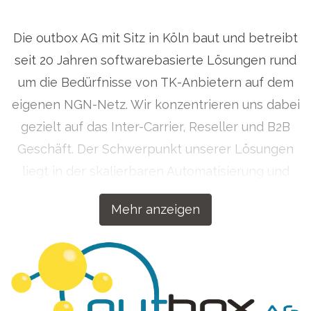
Die outbox AG mit Sitz in Köln baut und betreibt
seit 20 Jahren softwarebasierte Lösungen rund
um die Bedürfnisse von TK-Anbietern auf dem
eigenen NGN-Netz. Wir konzentrieren uns dabei
gezielt auf das Inter-Carrier, Reseller und B2B
Geschäft. Der Schwerpunkt unserer Lösungen
liegt in der skalierbaren Automatisierung und
Bedienerfreundlichkeit.
Mehr anzeigen
Der intensive Fokus auf Voice-over-IP-Produkte im
Wholesale-Bereich machte die outbox AG schnell zu
einem Spezialisten auf diesem Gebiet. Durch die
kontinuierliche Weiterentwicklung der Produkte und
Services bietet die outbox AG auch Voice-over-IP-
Lösungen für Unternehmen an. Die Produktpalette der