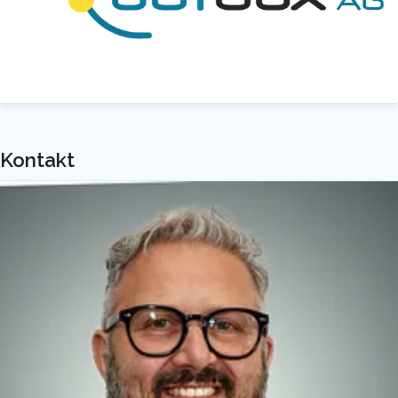
outbox AG umfasst zusätzlich die Bereitstellung von
Rufnummern aus allen 5204 deutschen
Vorwahlgebieten auf der eigenen Portierungskennung
sowie Servicerufnummern und internationalen
Rufnummern aus über 30 Ländern weltweit.
Die hier verwendete
White-Label-Lösung
steht
Kontakt
als Drehscheibe für alle Anforderungen am
Voice-Markt bereit. Von Anbieterwechsel und
Portierung bis hin zu Telefonbucheintragung
und TR-Notruf 2.0 ist alles abgebildet. Die
Carrier Grade Voice-Plattform transportiert
zuverlässig mehrere Milliarden Minuten pro Jahr
und skaliert dynamisch mit dem Wachstum der
Kunden: Alle Vorleistungsprodukte für die
Sprach-Telefonie-Lösung kommen aus einer