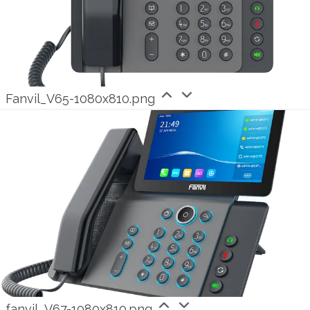
friendliness.
The intensive focus on Voice-over-IP products
in the wholesale area quickly made outbox AG a
Fanvil_V65-1080x810.png
specialist in this field. Due to the continuous
development of products and services, outbox
AG also offers Voice-over-IP solutions for
enterprises. The product range of outbox AG
additionally includes the provision of phone
numbers from all 5204 German area codes on
its own porting code as well as service numbers
and international phone numbers from more
than 30 countries worldwide.
fanvil_V67-1080x810.png