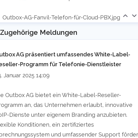
inventory data interception (BDB), traffic data
Outbox-AG-Fanvil-Telefon-für-Cloud-PBX.jpg
interception (VDB, VDS), judicial interception
Lawful Interception (LI), automated interception
Zugehörige Meldungen
procedure (AAV) can be used as a cloud
solution. With the implementation of ETSI-ESB,
utbox AG präsentiert umfassendes White-Label-
it is now possible to communicate securely
eseller-Programm für Telefonie-Dienstleister
when receiving judicial orders and in exchanges
4. Januar 2025 14:09
with demand response agencies.
ie Outbox AG bietet ein White-Label-Reseller-
The product line, outbox Intelligent Services,
rogramm an, das Unternehmen erlaubt, innovative
oIS, complements our portfolio with new
oIP-Dienste unter eigenem Branding anzubieten.
components in the area of Automatic Call
lexible Konditionen, ein zertifiziertes
Distribution (ACD) and Intelligent Networks (IN).
brechnungssystem und umfassender Support förde
It opens up new possibilities for API-based