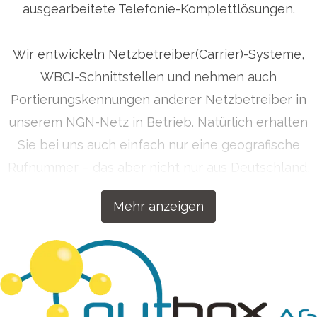
ausgearbeitete Telefonie-Komplettlösungen.
Wir entwickeln Netzbetreiber(Carrier)-Systeme,
WBCI-Schnittstellen und nehmen auch
Portierungskennungen anderer Netzbetreiber in
unserem NGN-Netz in Betrieb. Natürlich erhalten
Sie bei uns auch einfach nur eine geografische
Rufnummer – das aber nicht nur aus Deutschland,
sondern auf Wunsch auch aus über 50 Ländern
Mehr anzeigen
weltweit. Getreu dem Motto „Wenn wir etwas
machen, dann machen wir es richtig!“ haben wir
unsere Kommunikationslösungen für Ihren Erfolg
konzipiert.