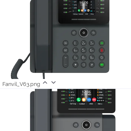
Unsere Expertise hilft internationalen Carriern
im deutschen Voice-Markt zu bestehen.
Weitere Informationen unter
www.outbox.de
.
About outbox AG:
Based in Cologne, Germany, outbox AG has
been building and operating software-based
Fanvil_V63.png
solutions around the needs of telecom
providers on their own NGN network for 20
years. We focus specifically on the inter-carrier,
reseller and B2B business. The focus of our
solutions is on scalable automation and user-