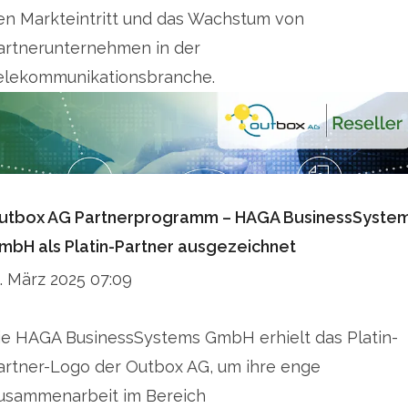
en Markteintritt und das Wachstum von
voice communication. Our Voice as a Service
artnerunternehmen in der
solutions for Microsoft Teams and Zoom round
elekommunikationsbranche.
off our portfolio.
Our customers include well-known fixed
network carriers, public utilities, resellers and
IT/telecom system houses. We provide fiber-
utbox AG Partnerprogramm – HAGA BusinessSyste
optic network operators with voice services for
mbH als Platin-Partner ausgezeichnet
the last mile. Our expertise helps international
1. März 2025 07:09
carriers to survive in the German voice market.
ie HAGA BusinessSystems GmbH erhielt das Platin-
For more information, visit www.outbox.de.
artner-Logo der Outbox AG, um ihre enge
usammenarbeit im Bereich