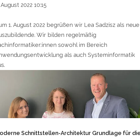
. August 2022 10:15
um 1. August 2022 begrüßen wir Lea Sadzisz als neue
uszubildende. Wir bilden regelmäßig
achinformatiker:innen sowohl im Bereich
nwendungsentwicklung als auch Systeminformatik
s.
oderne Schnittstellen-Architektur Grundlage für di