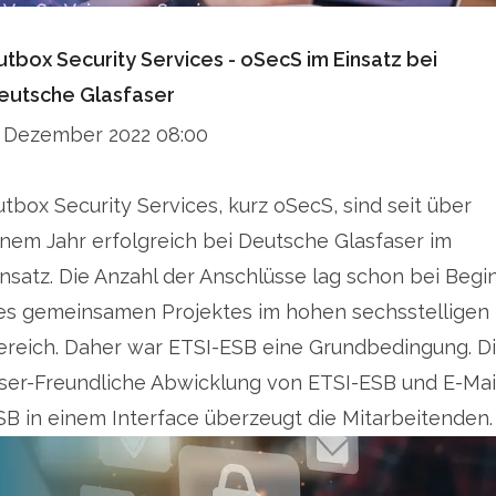
utbox Security Services - oSecS im Einsatz bei
eutsche Glasfaser
. Dezember 2022 08:00
utbox Security Services, kurz oSecS, sind seit über
inem Jahr erfolgreich bei Deutsche Glasfaser im
insatz. Die Anzahl der Anschlüsse lag schon bei Begi
es gemeinsamen Projektes im hohen sechsstelligen
ereich. Daher war ETSI-ESB eine Grundbedingung. D
ser-Freundliche Abwicklung von ETSI-ESB und E-Mai
SB in einem Interface überzeugt die Mitarbeitenden.