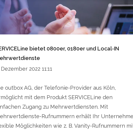
ERVICELine bietet 0800er, 0180er und Local-IN
ehrwertdienste
. Dezember 2022 11:11
ie outbox AG, der Telefonie-Provider aus Köln,
rmöglicht mit dem Produkt SERVICELine den
infachen Zugang zu Mehrwertdiensten. Mit
ehrwertdienste-Rufnummern erhält Ihr Unternehm
lexible Möglichkeiten wie z. B. Vanity-Rufnummern mi