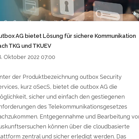
utbox AG bietet Lösung für sichere Kommunikation
ach TKG und TKUEV
8. Oktober 2022 07:00
nter der Produktbezeichnung outbox Security
ervices, kurz oSecS, bietet die outbox AG die
öglichkeit, sicher und einfach den gestiegenen
nforderungen des Telekommunikationsgesetzes
achzukommen. Entgegennahme und Bearbeitung vo
uskunftsersuchen können über die cloudbasierte
lattform zentral und sicher erledigt werden. Das