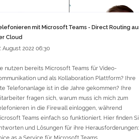
elefonieren mit Microsoft Teams - Direct Routing au
er Cloud
7. August 2022 06:30
ie nutzen bereits Microsoft Teams für Video-
ommunikation und als Kollaboration Plattform? Ihre
lte Telefonanlage ist in die Jahre gekommen? Ihre
itarbeiter fragen sich, warum muss ich mich zum
elefonieren in die Firewall einloggen, während
icrosoft Teams einfach so funktioniert. Hier finden S
ntworten und Lösungen für ihre Herausforderungen:
oice as a Service für Microsoft Teams