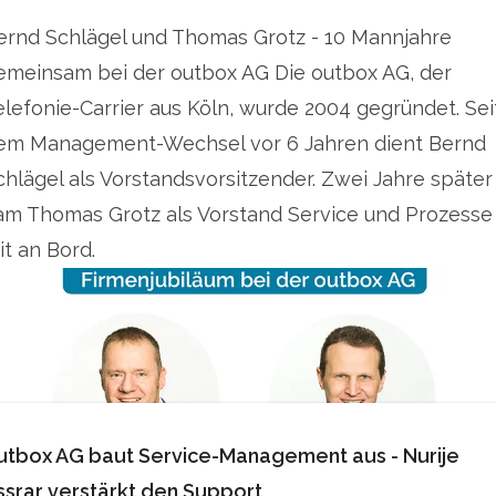
ernd Schlägel und Thomas Grotz - 10 Mannjahre
emeinsam bei der outbox AG Die outbox AG, der
elefonie-Carrier aus Köln, wurde 2004 gegründet. Sei
em Management-Wechsel vor 6 Jahren dient Bernd
chlägel als Vorstandsvorsitzender. Zwei Jahre später
am Thomas Grotz als Vorstand Service und Prozesse
it an Bord.
utbox AG baut Service-Management aus - Nurije
ssrar verstärkt den Support