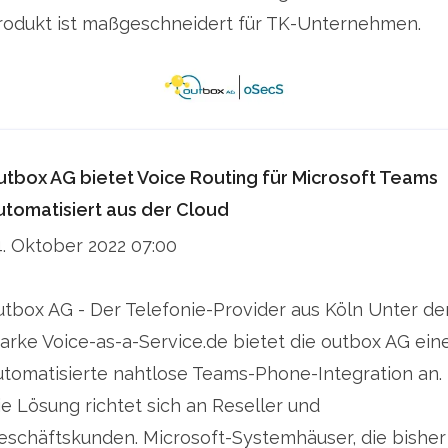
rodukt ist maßgeschneidert für TK-Unternehmen.
utbox AG bietet Voice Routing für Microsoft Teams
utomatisiert aus der Cloud
4. Oktober 2022 07:00
utbox AG - Der Telefonie-Provider aus Köln Unter de
arke Voice-as-a-Service.de bietet die outbox AG ein
utomatisierte nahtlose Teams-Phone-Integration an.
ie Lösung richtet sich an Reseller und
eschäftskunden. Microsoft-Systemhäuser, die bisher