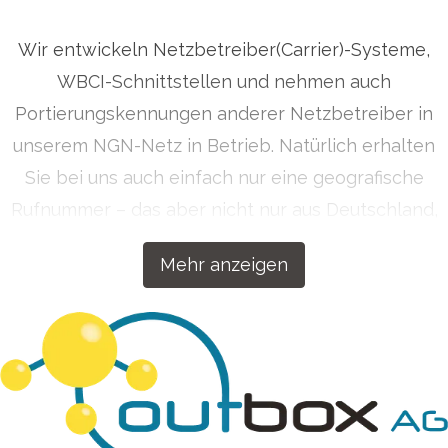
Wir entwickeln Netzbetreiber(Carrier)-Systeme,
WBCI-Schnittstellen und nehmen auch
Portierungskennungen anderer Netzbetreiber in
unserem NGN-Netz in Betrieb. Natürlich erhalten
Sie bei uns auch einfach nur eine geografische
Rufnummer – das aber nicht nur aus Deutschland,
sondern auf Wunsch auch aus über 50 Ländern
Mehr anzeigen
weltweit. Getreu dem Motto „Wenn wir etwas
machen, dann machen wir es richtig!“ haben wir
unsere Kommunikationslösungen für Ihren Erfolg
konzipiert.