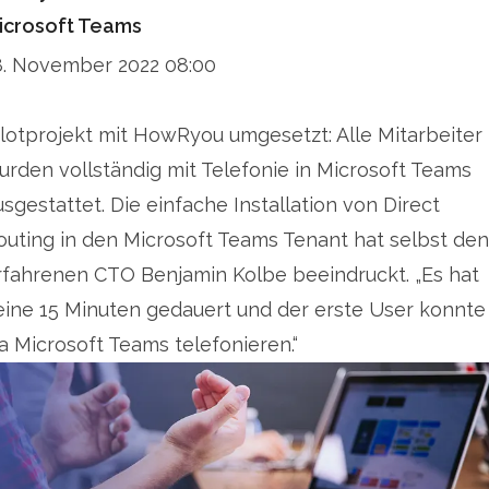
icrosoft Teams
8. November 2022 08:00
ilotprojekt mit HowRyou umgesetzt: Alle Mitarbeiter
urden vollständig mit Telefonie in Microsoft Teams
usgestattet. Die einfache Installation von Direct
outing in den Microsoft Teams Tenant hat selbst den
rfahrenen CTO Benjamin Kolbe beeindruckt. „Es hat
eine 15 Minuten gedauert und der erste User konnte
ia Microsoft Teams telefonieren.“