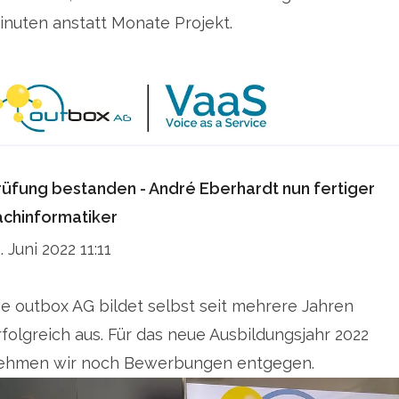
inuten anstatt Monate Projekt.
rüfung bestanden - André Eberhardt nun fertiger
achinformatiker
. Juni 2022 11:11
ie outbox AG bildet selbst seit mehrere Jahren
rfolgreich aus. Für das neue Ausbildungsjahr 2022
ehmen wir noch Bewerbungen entgegen.