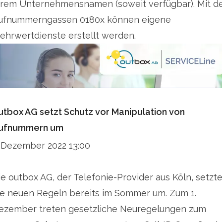
hrem Unternehmensnamen (soweit verfügbar). Mit d
ufnummerngassen 0180x können eigene
ehrwertdienste erstellt werden.
utbox AG setzt Schutz vor Manipulation von
ufnummern um
. Dezember 2022 13:00
ie outbox AG, der Telefonie-Provider aus Köln, setzt
ie neuen Regeln bereits im Sommer um. Zum 1.
ezember treten gesetzliche Neuregelungen zum