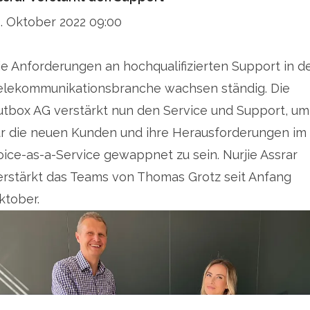
1. Oktober 2022 09:00
ie Anforderungen an hochqualifizierten Support in d
elekommunikationsbranche wachsen ständig. Die
utbox AG verstärkt nun den Service und Support, um
ür die neuen Kunden und ihre Herausforderungen im
oice-as-a-Service gewappnet zu sein. Nurjie Assrar
erstärkt das Teams von Thomas Grotz seit Anfang
ktober.