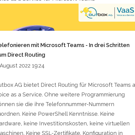
elefonieren mit Microsoft Teams - In drei Schritten
um Direct Routing
. August 2022 19:24
utbox AG bietet Direct Routing für Microsoft Teams a
oice as a Service. Ohne weitere Programmierung
önnen sie die ihre Telefonnummer-Nummern
uordnen. Keine PowerShell Kenntnisse. Keine
ardware, keine Investitionskosten, keine virtuellen
aschinen, Keine SSL-Zertifikate. Konfiguration in