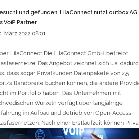
esucht und gefunden: LilaConnect nutzt outbox AG
ls VoiP Partner
0. März 2022 08:01
ber LilaConnect Die LilaConnect GmbH betreibt
lasfasernetze. Das Angebot zeichnet sich u.a. dadur
us, dass sogar Privatkunden Datenpakete von 2,5
bit/s Bandbreite buchen können, die andere Provid
icht im Portfolio haben. Das Unternehmen mit
chwedischen Wurzeln verfügt über langjährige
rfahrung im Aufbau und Betrieb von Open-Access-
lasfasernetzen: Nach einer Erstlaufzeit können Priva