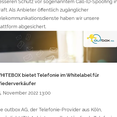
esseren Schutz vor sogenanntem Call-ID-Spoofing i
raft. Als Anbieter öffentlich zugänglicher
elekommunikationsdienste haben wir unsere
lattform abgesichert.
HITEBOX bietet Telefonie im Whitelabel für
iederverkäufer
5. November 2022 13:00
ie outbox AG, der Telefonie-Provider aus Köln,