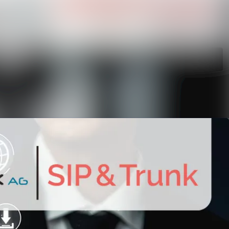
en
Im Newsroom suchen
e
Folgen
Nicht mehr folgen
gen