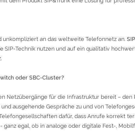
t mit dem Produkt SIP&Trunk eine Lösung für profess
nd unkompliziert an das weltweite Telefonnetz an.
SI
gene SIP-Technik nutzen und auf ein qualitativ hochwe
.
witch oder SBC-Cluster?
 Ihnen Netzübergänge für die Infrastruktur bereit – d
in- und ausgehende Gespräche zu und von Telefonges
efongesellschaften dafür, dass Anrufe korrekt term
ganz egal, ob in analoge oder digitale Fest-, Mobilf