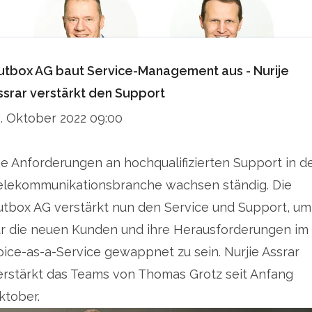
utbox AG baut Service-Management aus - Nurije
ssrar verstärkt den Support
1. Oktober 2022 09:00
ie Anforderungen an hochqualifizierten Support in d
elekommunikationsbranche wachsen ständig. Die
utbox AG verstärkt nun den Service und Support, um
ür die neuen Kunden und ihre Herausforderungen im
oice-as-a-Service gewappnet zu sein. Nurjie Assrar
erstärkt das Teams von Thomas Grotz seit Anfang
ktober.