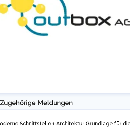
ress Room @ outbox
Zugehörige Meldungen
ressekontakt
Presse Anfragen
info@outbox.de
4922363030
oderne Schnittstellen-Architektur Grundlage für di
ontakt