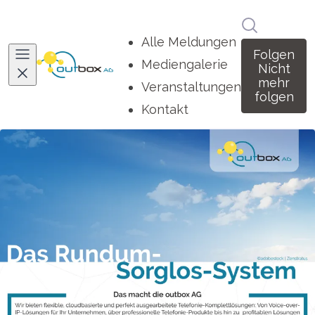
Im Newsro
Alle Meldungen
Folgen
Mediengalerie
Nicht
mehr
Veranstaltungen
folgen
Kontakt