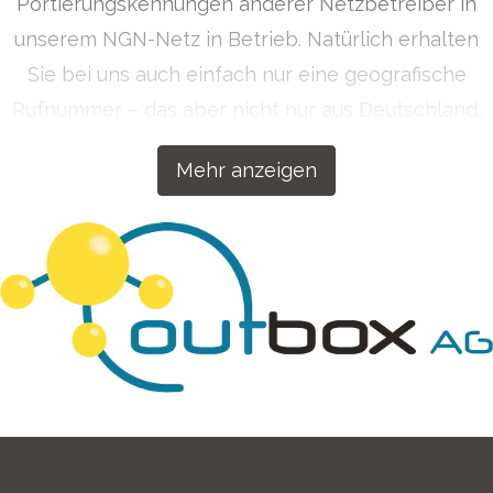
Portierungskennungen anderer Netzbetreiber in
unserem NGN-Netz in Betrieb. Natürlich erhalten
Sie bei uns auch einfach nur eine geografische
Rufnummer – das aber nicht nur aus Deutschland,
sondern auf Wunsch auch aus über 50 Ländern
Mehr anzeigen
weltweit. Getreu dem Motto „Wenn wir etwas
machen, dann machen wir es richtig!“ haben wir
unsere Kommunikationslösungen für Ihren Erfolg
konzipiert.