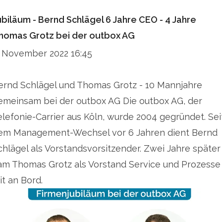
ubiläum - Bernd Schlägel 6 Jahre CEO - 4 Jahre
homas Grotz bei der outbox AG
. November 2022 16:45
ernd Schlägel und Thomas Grotz - 10 Mannjahre
emeinsam bei der outbox AG Die outbox AG, der
elefonie-Carrier aus Köln, wurde 2004 gegründet. Sei
em Management-Wechsel vor 6 Jahren dient Bernd
chlägel als Vorstandsvorsitzender. Zwei Jahre später
am Thomas Grotz als Vorstand Service und Prozesse
it an Bord.