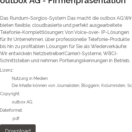
outbox AG - Firmenpräsentation
Das Rundum-Sorglos-System Das macht die outbox AG:Wir
bieten flexible, cloudbasierte und perfekt ausgearbeitete
Telefonie-Komplettlösungen: Von Voice-over- IP-Lösungen
für Ihr Unternehmen, über professionelle Telefonie-Produkte
bis hin zu profitablen Lösungen für Sie als Wiederverkäufer.
Wir entwickeln Netzbetreiber(Carrier)-Systeme, WBCI-
Schnittstellen und nehmen Portierungskennungen in Betrieb.
go to media item
Lizenz:
Nutzung in Medien
Die Inhalte können von Journalisten, Bloggern, Kolumnisten, S
Copyright:
outbox AG
Dateiformat:
.pdf
Download