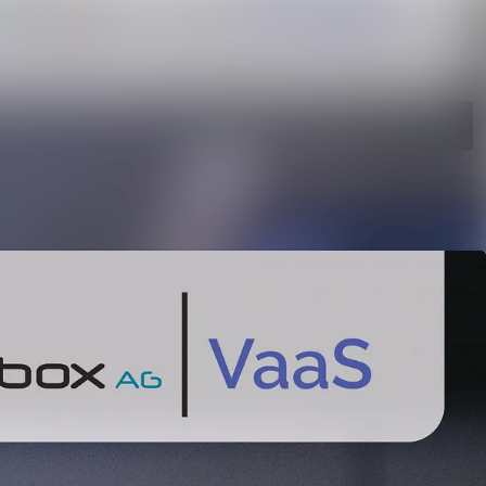
en
Im Newsroom suchen
e
Folgen
Nicht mehr folgen
gen