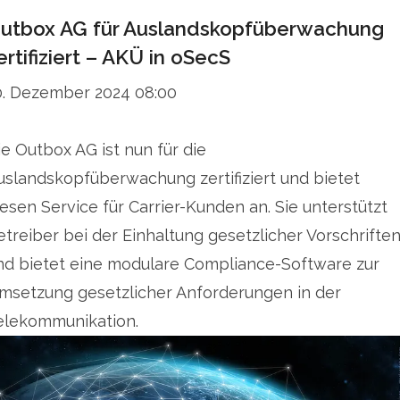
utbox AG für Auslandskopfüberwachung
ertifiziert – AKÜ in oSecS
0. Dezember 2024 08:00
ie Outbox AG ist nun für die
uslandskopfüberwachung zertifiziert und bietet
iesen Service für Carrier-Kunden an. Sie unterstützt
etreiber bei der Einhaltung gesetzlicher Vorschrifte
nd bietet eine modulare Compliance-Software zur
msetzung gesetzlicher Anforderungen in der
elekommunikation.