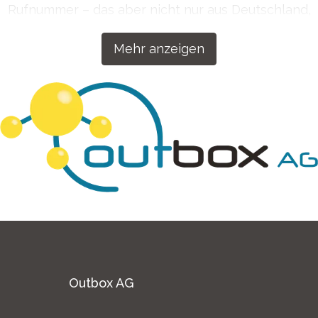
Rufnummer – das aber nicht nur aus Deutschland,
sondern auf Wunsch auch aus über 50 Ländern
Mehr anzeigen
weltweit. Getreu dem Motto „Wenn wir etwas
machen, dann machen wir es richtig!“ haben wir
unsere Kommunikationslösungen für Ihren Erfolg
konzipiert.
Outbox AG