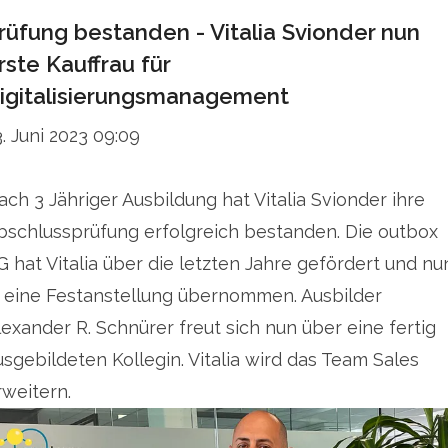
rüfung bestanden - Vitalia Svionder nun
rste Kauffrau für
igitalisierungsmanagement
3. Juni 2023 09:09
ach 3 Jähriger Ausbildung hat Vitalia Svionder ihre
bschlussprüfung erfolgreich bestanden. Die outbox
G hat Vitalia über die letzten Jahre gefördert und nu
n eine Festanstellung übernommen. Ausbilder
lexander R. Schnürer freut sich nun über eine fertig
usgebildeten Kollegin. Vitalia wird das Team Sales
rweitern.