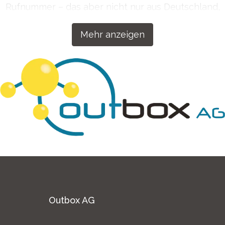
Rufnummer – das aber nicht nur aus Deutschland,
sondern auf Wunsch auch aus über 50 Ländern
Mehr anzeigen
weltweit. Getreu dem Motto „Wenn wir etwas
machen, dann machen wir es richtig!“ haben wir
unsere Kommunikationslösungen für Ihren Erfolg
konzipiert.
Outbox AG