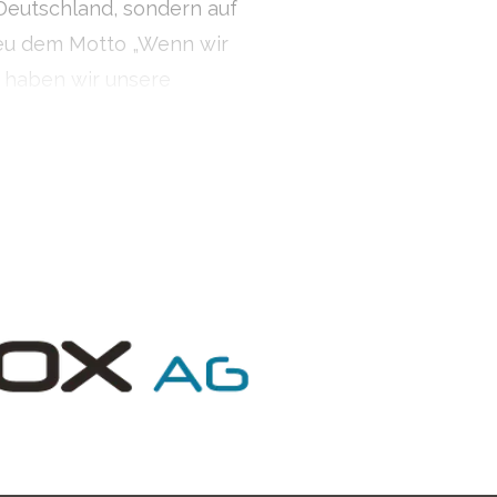
Deutschland, sondern auf
reu dem Motto „Wenn wir
“ haben wir unsere
g konzipiert.