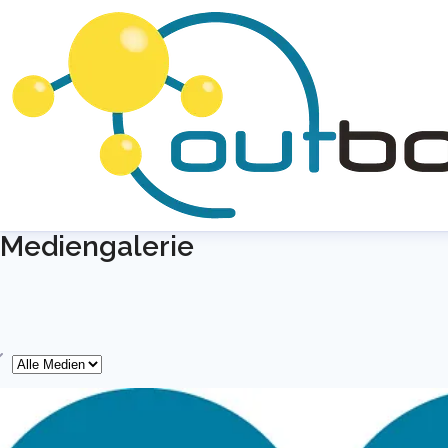
Mediengalerie
yp