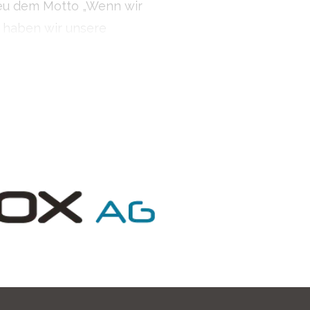
reu dem Motto „Wenn wir
“ haben wir unsere
g konzipiert.