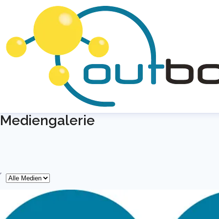
Mediengalerie
yp