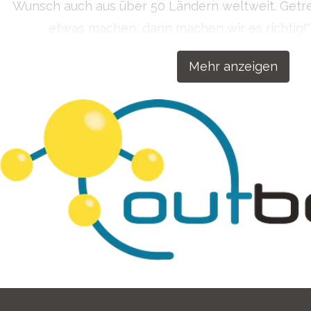
Wunsch auch aus über 50 Ländern weltweit. Get
etwas machen, dann machen wir es richtig!
Kommunikationslösungen für Ihren Erfol
Mehr anzeigen