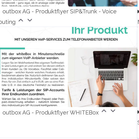
outbox AG - Produktflyer SIP&Trunk - Voice
outing
outbox AG - Produktflyer WHITEBox