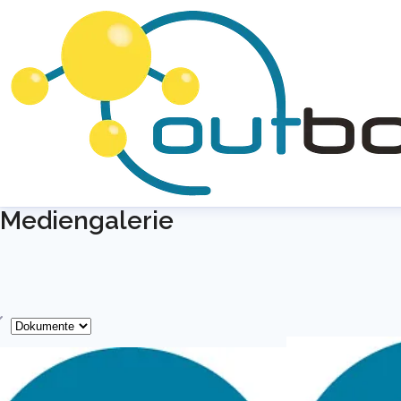
Mediengalerie
yp