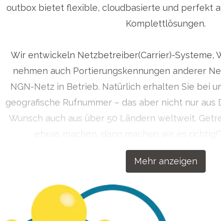
outbox bietet flexible, cloudbasierte und perfekt 
Komplettlösungen.
Wir entwickeln Netzbetreiber(Carrier)-Systeme, 
nehmen auch Portierungskennungen anderer Net
NGN-Netz in Betrieb. Natürlich erhalten Sie bei u
geografische Rufnummer – das aber nicht nur aus 
Wunsch auch aus über 50 Ländern weltweit. Get
etwas machen, dann machen wir es richtig!
Kommunikationslösungen für Ihren Erfol
Mehr anzeigen