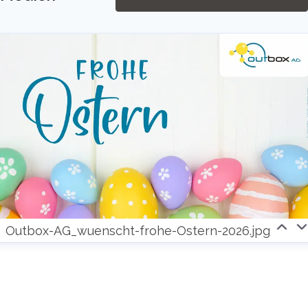
4922363030
ontakt
Outbox-AG_wuenscht-frohe-Ostern-2026.jpg