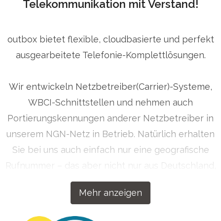
Telekommunikation mit Verstand!
outbox bietet flexible, cloudbasierte und perfekt
ausgearbeitete Telefonie-Komplettlösungen.
Wir entwickeln Netzbetreiber(Carrier)-Systeme,
WBCI-Schnittstellen und nehmen auch
Portierungskennungen anderer Netzbetreiber in
unserem NGN-Netz in Betrieb. Natürlich erhalten
Sie bei uns auch einfach nur eine geografische
Rufnummer – das aber nicht nur aus Deutschland,
sondern auf Wunsch auch aus über 50 Ländern
Mehr anzeigen
weltweit. Getreu dem Motto „Wenn wir etwas
machen, dann machen wir es richtig!“ haben wir