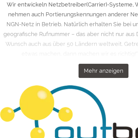
ressekontakt
Presse Anfragen
info@outbox.de
+492
Wir entwickeln Netzbetreiber(Carrier)-Systeme, 
ontakt
nehmen auch Portierungskennungen anderer Net
NGN-Netz in Betrieb. Natürlich erhalten Sie bei u
geografische Rufnummer – das aber nicht nur aus 
Wunsch auch aus über 50 Ländern weltweit. Get
etwas machen, dann machen wir es richtig!
Kommunikationslösungen für Ihren Erfol
Mehr anzeigen