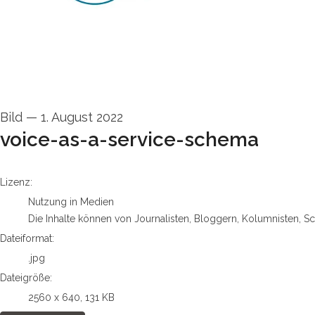
Bild
—
1. August 2022
voice-as-a-service-schema
go to media item
Lizenz:
Nutzung in Medien
Die Inhalte können von Journalisten, Bloggern, Kolumnisten, S
Dateiformat:
.jpg
Dateigröße:
2560 x 640, 131 KB