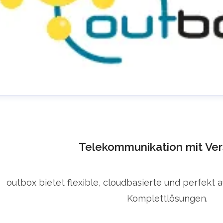
Telekommunikation mit Ver
outbox bietet flexible, cloudbasierte und perfekt 
Komplettlösungen.
ress Room @ outbox