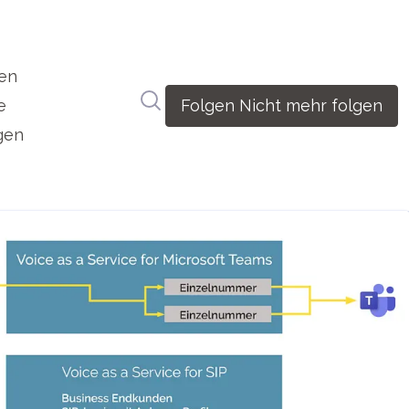
en
Im Newsroom suchen
e
Folgen
Nicht mehr folgen
gen