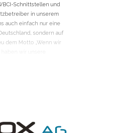
2363030
WBCI-Schnittstellen und
zbetreiber in unserem
ns auch einfach nur eine
Deutschland, sondern auf
reu dem Motto „Wenn wir
“ haben wir unsere
g konzipiert.