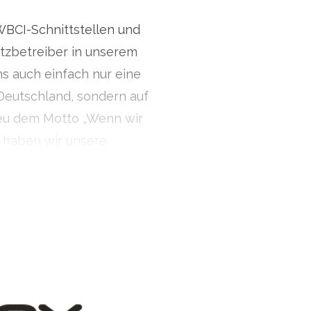
2363030
WBCI-Schnittstellen und
zbetreiber in unserem
ns auch einfach nur eine
Deutschland, sondern auf
reu dem Motto „Wenn wir
“ haben wir unsere
g konzipiert.