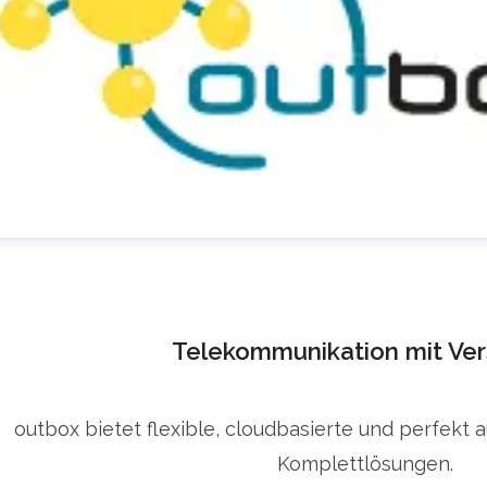
Telekommunikation mit Ver
outbox bietet flexible, cloudbasierte und perfekt 
Komplettlösungen.
ress Room @ outbox