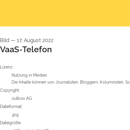
Bild
—
17. August 2022
VaaS-Telefon
go to media item
Lizenz:
Nutzung in Medien
Die Inhalte können von Journalisten, Bloggern, Kolumnisten, S
Copyright:
outbox AG
Dateiformat:
.jpg
Dateigröße: