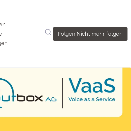
en
Im Newsroom suchen
e
Folgen
Nicht mehr folgen
gen