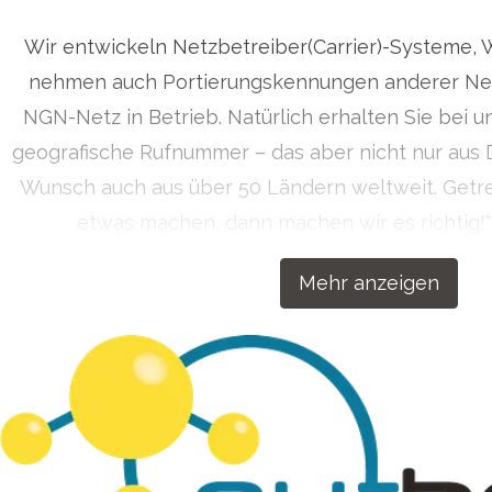
ressekontakt
Presse Anfragen
info@outbox.de
+492
Wir entwickeln Netzbetreiber(Carrier)-Systeme, 
ontakt
nehmen auch Portierungskennungen anderer Net
NGN-Netz in Betrieb. Natürlich erhalten Sie bei u
geografische Rufnummer – das aber nicht nur aus 
Wunsch auch aus über 50 Ländern weltweit. Get
etwas machen, dann machen wir es richtig!
Kommunikationslösungen für Ihren Erfol
Mehr anzeigen