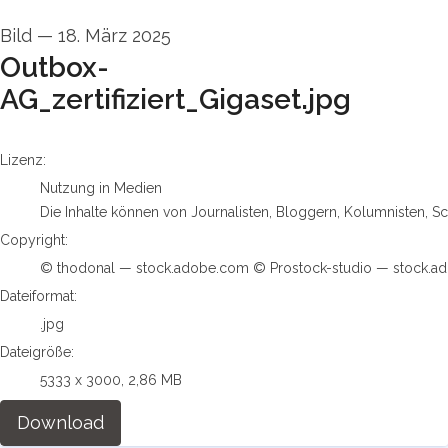
Bild
—
18. März 2025
Outbox-
AG_zertifiziert_Gigaset.jpg
go to media item
Lizenz:
Nutzung in Medien
Die Inhalte können von Journalisten, Bloggern, Kolumnisten, S
Copyright:
© thodonal — stock.adobe.com © Prostock-studio — stock.a
Dateiformat:
.jpg
Dateigröße:
5333 x 3000, 2,86 MB
Download