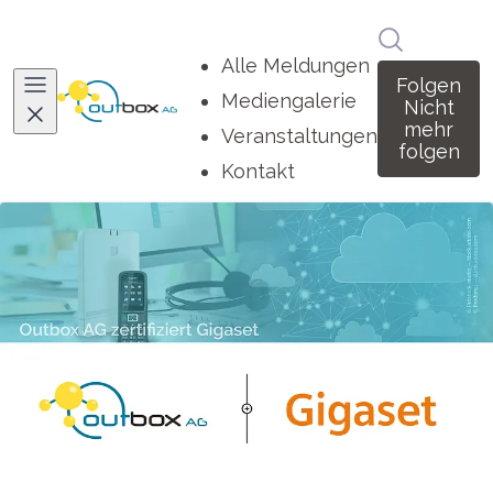
Im Newsro
Alle Meldungen
Folgen
Mediengalerie
Nicht
mehr
Veranstaltungen
folgen
Kontakt