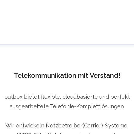
ress Room @ outbox
ressekontakt
Presse Anfragen
info@outbox.de
4922363030
Telekommunikation mit Verstand!
ontakt
outbox bietet flexible, cloudbasierte und perfekt
ausgearbeitete Telefonie-Komplettlösungen.
Wir entwickeln Netzbetreiber(Carrier)-Systeme,