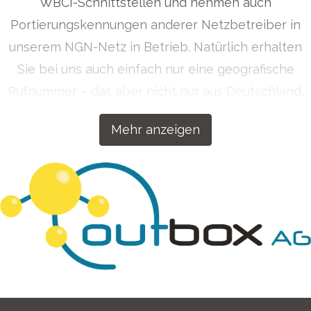
WBCI-Schnittstellen und nehmen auch
Portierungskennungen anderer Netzbetreiber in
unserem NGN-Netz in Betrieb. Natürlich erhalten
Sie bei uns auch einfach nur eine geografische
Rufnummer – das aber nicht nur aus Deutschland,
sondern auf Wunsch auch aus über 50 Ländern
Mehr anzeigen
weltweit. Getreu dem Motto „Wenn wir etwas
machen, dann machen wir es richtig!“ haben wir
unsere Kommunikationslösungen für Ihren Erfolg
konzipiert.