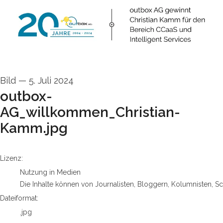
Bild
—
5. Juli 2024
outbox-
AG_willkommen_Christian-
Kamm.jpg
go to media item
Lizenz:
Nutzung in Medien
Die Inhalte können von Journalisten, Bloggern, Kolumnisten, S
Dateiformat:
.jpg