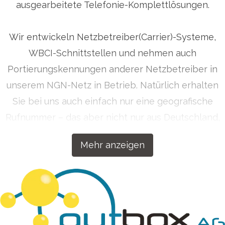
ausgearbeitete Telefonie-Komplettlösungen.
Wir entwickeln Netzbetreiber(Carrier)-Systeme,
WBCI-Schnittstellen und nehmen auch
Portierungskennungen anderer Netzbetreiber in
unserem NGN-Netz in Betrieb. Natürlich erhalten
Sie bei uns auch einfach nur eine geografische
Rufnummer – das aber nicht nur aus Deutschland,
sondern auf Wunsch auch aus über 50 Ländern
Mehr anzeigen
weltweit. Getreu dem Motto „Wenn wir etwas
machen, dann machen wir es richtig!“ haben wir
unsere Kommunikationslösungen für Ihren Erfolg
konzipiert.