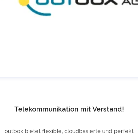
ress Room @ outbox
ressekontakt
Presse Anfragen
info@outbox.de
4922363030
Telekommunikation mit Verstand!
ontakt
outbox bietet flexible, cloudbasierte und perfekt