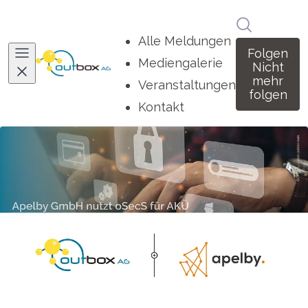
Im Newsro
Alle Meldungen
Folgen
Mediengalerie
Nicht
mehr
Veranstaltungen
folgen
Kontakt