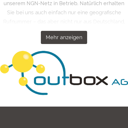
unserem NGN-Netz in Betrieb. Natürlich erhalten
Sie bei uns auch einfach nur eine geografische
Rufnummer – das aber nicht nur aus Deutschland,
sondern auf Wunsch auch aus über 50 Ländern
Mehr anzeigen
weltweit. Getreu dem Motto „Wenn wir etwas
machen, dann machen wir es richtig!“ haben wir
unsere Kommunikationslösungen für Ihren Erfolg
konzipiert.