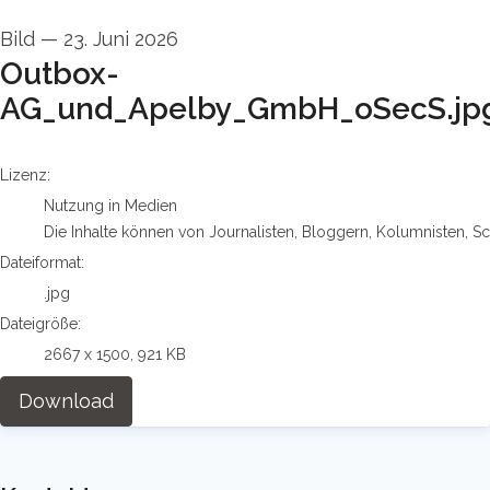
Bild
—
23. Juni 2026
Outbox-
AG_und_Apelby_GmbH_oSecS.jp
go to media item
Lizenz:
Nutzung in Medien
Die Inhalte können von Journalisten, Bloggern, Kolumnisten, S
Dateiformat:
.jpg
Dateigröße:
2667 x 1500, 921 KB
Download