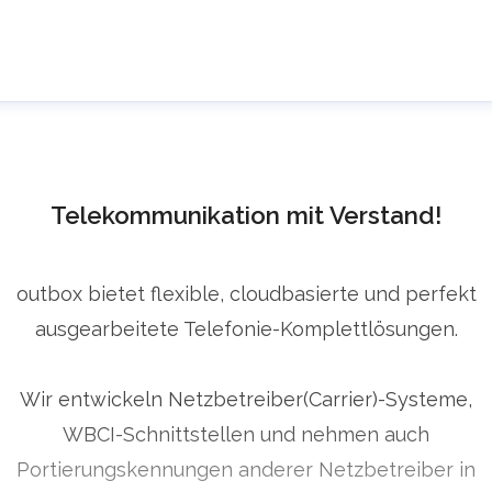
ress Room @ outbox
ressekontakt
Presse Anfragen
info@outbox.de
4922363030
Telekommunikation mit Verstand!
ontakt
outbox bietet flexible, cloudbasierte und perfekt
ausgearbeitete Telefonie-Komplettlösungen.
Wir entwickeln Netzbetreiber(Carrier)-Systeme,
WBCI-Schnittstellen und nehmen auch
Portierungskennungen anderer Netzbetreiber in