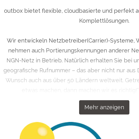
outbox bietet flexible, cloudbasierte und perfekt 
Komplettlösungen.
ress Room @ outbox
ressekontakt
Presse Anfragen
info@outbox.de
+492
Wir entwickeln Netzbetreiber(Carrier)-Systeme, 
ontakt
nehmen auch Portierungskennungen anderer Net
NGN-Netz in Betrieb. Natürlich erhalten Sie bei u
geografische Rufnummer – das aber nicht nur aus 
Wunsch auch aus über 50 Ländern weltweit. Get
etwas machen, dann machen wir es richtig!
Kommunikationslösungen für Ihren Erfol
Mehr anzeigen