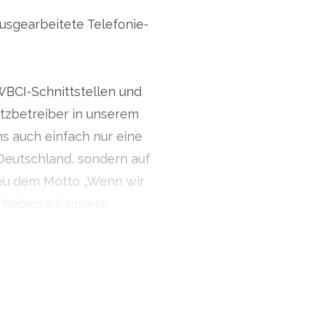
ausgearbeitete Telefonie-
2363030
WBCI-Schnittstellen und
zbetreiber in unserem
ns auch einfach nur eine
Deutschland, sondern auf
reu dem Motto „Wenn wir
“ haben wir unsere
g konzipiert.