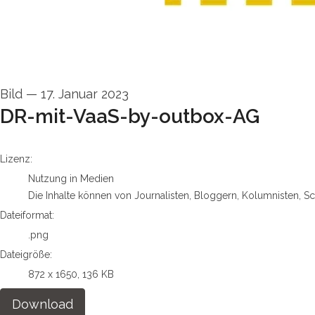
Bild
—
17. Januar 2023
DR-mit-VaaS-by-outbox-AG
go to media item
Lizenz:
Nutzung in Medien
Die Inhalte können von Journalisten, Bloggern, Kolumnisten, S
Dateiformat:
.png
Dateigröße:
872 x 1650, 136 KB
Download